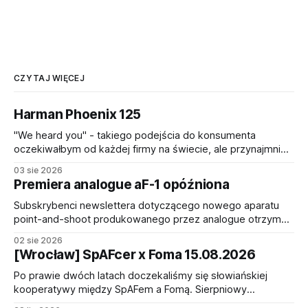
CZYTAJ WIĘCEJ
Harman Phoenix 125
"We heard you" - takiego podejścia do konsumenta
oczekiwałbym od każdej firmy na świecie, ale przynajmniej
niech tak to działa w branży filmów fotograficznych (I'm
03 sie 2026
talking to you, Fuji!). Harman Photo po wielu opiniach od
Premiera analogue aF-1 opóźniona
osób zakochanych w oryginalnej emulsji Harman Phoenix
200 - nawet po wypuszczeniu ulepszonej
Subskrybenci newslettera dotyczącego nowego aparatu
point-and-shoot produkowanego przez analogue otrzymali
dzisiaj nieco smutną informację o tym, że wbrew
02 sie 2026
wcześniejszym zapowiedziom premiera aparatu aF-1
[Wrocław] SpAFcer x Foma 15.08.2026
zostaje przesunięta na bliżej nieokreślony termin. Od
pierwszej zapowiedzi urządzenia minęło półtora roku. Nie
Po prawie dwóch latach doczekaliśmy się słowiańskiej
jest to szczególnie dużo, nawet zakładając, że prace nad
kooperatywy między SpAFem a Fomą. Sierpniowy
nim
fotospacer będzie poświęcony monochromowi - palecie