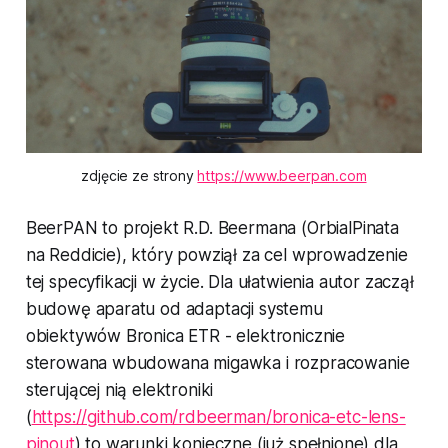
zdjęcie ze strony 
https://www.beerpan.com
BeerPAN to projekt R.D. Beermana (OrbialPinata
na Reddicie), który powziął za cel wprowadzenie
tej specyfikacji w życie. Dla ułatwienia autor zaczął
budowę aparatu od adaptacji systemu
obiektywów Bronica ETR - elektronicznie
sterowana wbudowana migawka i rozpracowanie
sterującej nią elektroniki
(
https://github.com/rdbeerman/bronica-etc-lens-
pinout
) to warunki konieczne (już spełnione) dla