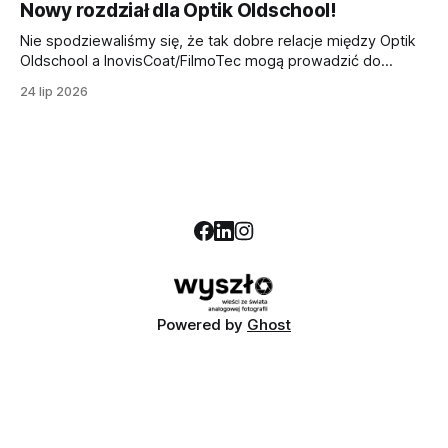
Nowy rozdział dla Optik Oldschool!
Wydarzenie rozpocznie się o godzinie 11:00 15 sierpnia, w
sobotę (akurat wypada święto), spod tradycyjnej lokalizacji
Nie spodziewaliśmy się, że tak dobre relacje między Optik
pod wejściem głównym Hali Targowej. Trasa przebiegnie
Oldschool a InovisCoat/FilmoTec mogą prowadzić do
przez
czegoś więcej, niż wypuszczanie na rynku nowych filmów
24 lip 2026
w normalnych cenach, a jednak dzisiejsze oświadczenie
jest niesamowicie dobrą informacją dla wszystkich
pasjonatów fotografii (i być może kinematografii)
srebrowej! To już oficjalne: Chris Vandebroek -
współzałożyciel
Powered by
Ghost