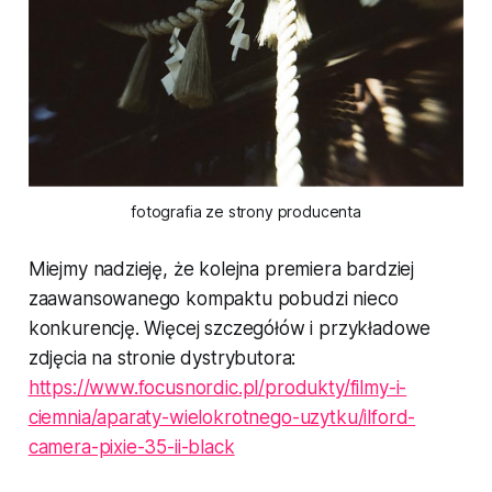
fotografia ze strony producenta
Miejmy nadzieję, że kolejna premiera bardziej
zaawansowanego kompaktu pobudzi nieco
konkurencję. Więcej szczegółów i przykładowe
zdjęcia na stronie dystrybutora:
https://www.focusnordic.pl/produkty/filmy-i-
ciemnia/aparaty-wielokrotnego-uzytku/ilford-
camera-pixie-35-ii-black