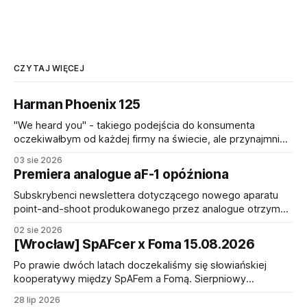
CZYTAJ WIĘCEJ
Harman Phoenix 125
"We heard you" - takiego podejścia do konsumenta
oczekiwałbym od każdej firmy na świecie, ale przynajmniej
niech tak to działa w branży filmów fotograficznych (I'm
03 sie 2026
talking to you, Fuji!). Harman Photo po wielu opiniach od
Premiera analogue aF-1 opóźniona
osób zakochanych w oryginalnej emulsji Harman Phoenix
200 - nawet po wypuszczeniu ulepszonej
Subskrybenci newslettera dotyczącego nowego aparatu
point-and-shoot produkowanego przez analogue otrzymali
dzisiaj nieco smutną informację o tym, że wbrew
02 sie 2026
wcześniejszym zapowiedziom premiera aparatu aF-1
[Wrocław] SpAFcer x Foma 15.08.2026
zostaje przesunięta na bliżej nieokreślony termin. Od
pierwszej zapowiedzi urządzenia minęło półtora roku. Nie
Po prawie dwóch latach doczekaliśmy się słowiańskiej
jest to szczególnie dużo, nawet zakładając, że prace nad
kooperatywy między SpAFem a Fomą. Sierpniowy
nim
fotospacer będzie poświęcony monochromowi - palecie
28 lip 2026
barw, w której specjalizuje się czeski producent.