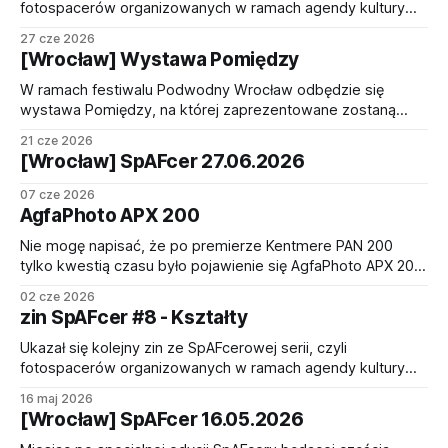
kilkuletniej aktywności
fotospacerów organizowanych w ramach agendy kultury
SpAF Politechniki Wrocławskiej. Tematem SpAFceru,
27 cze 2026
którego fotografie zdobią najnowszy zin, było słowo
[Wrocław] Wystawa Pomiędzy
"Pomiędzy". Dzięki redakcji w składzie: * Damian Kubik *
Marta Ryndak * Tomislav Pranić Najnowszy numer można
W ramach festiwalu Podwodny Wrocław odbędzie się
już czytać i oglądać pod linkiem https://heyzine.
wystawa Pomiędzy, na której zaprezentowane zostaną
prace powstałe w ramach wrocławskich SpAFcerów. Przez
21 cze 2026
trzy dni w Browarze Mieszczańskim będzie można oglądać
[Wrocław] SpAFcer 27.06.2026
Wrocław oczami innych, co niejednokrotnie sprawia, że
spoglądamy na znajome miejsca w zupełnie inny, nowy
07 cze 2026
sposób. Wystawa będzie dostępna przez weekend od
AgfaPhoto APX 200
Nie mogę napisać, że po premierze Kentmere PAN 200
tylko kwestią czasu było pojawienie się AgfaPhoto APX 200,
ale jednak się to stało. Ponieważ są to najprawdopodobniej
02 cze 2026
identyczne emulsje, AgfaPhoto zleciło Harmanowi
zin SpAFcer #8 - Kształty
włączenie środkowej pod względem czułości emulsji
również do ich portfolio filmów, które z historyczną emulsją
Ukazał się kolejny zin ze SpAFcerowej serii, czyli
APX mają wspólną
fotospacerów organizowanych w ramach agendy kultury
SpAF Politechniki Wrocławskiej. Tematem SpAFceru,
16 maj 2026
którego fotografie zdobią najnowszy zin, było słowo
[Wrocław] SpAFcer 16.05.2026
"Kształty". Dzięki redakcji w składzie: * Damian Kubik *