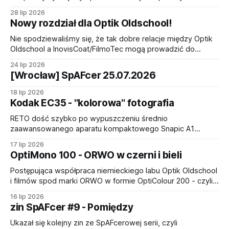
nim
fotospacer będzie poświęcony monochromowi - palecie
28 lip 2026
barw, w której specjalizuje się czeski producent.
Nowy rozdział dla Optik Oldschool!
Wydarzenie rozpocznie się o godzinie 11:00 15 sierpnia, w
sobotę (akurat wypada święto), spod tradycyjnej lokalizacji
Nie spodziewaliśmy się, że tak dobre relacje między Optik
pod wejściem głównym Hali Targowej. Trasa przebiegnie
Oldschool a InovisCoat/FilmoTec mogą prowadzić do
przez
czegoś więcej, niż wypuszczanie na rynku nowych filmów
24 lip 2026
w normalnych cenach, a jednak dzisiejsze oświadczenie
[Wrocław] SpAFcer 25.07.2026
jest niesamowicie dobrą informacją dla wszystkich
pasjonatów fotografii (i być może kinematografii)
18 lip 2026
srebrowej! To już oficjalne: Chris Vandebroek -
Kodak EC35 - "kolorowa" fotografia
współzałożyciel
RETO dość szybko po wypuszczeniu średnio
zaawansowanego aparatu kompaktowego Snapic A1
poszło za ciosem i skierowało swoje plany na tory
17 lip 2026
prowadzące do jeszcze mniej zorientowanego
OptiMono 100 - ORWO w czerni i bieli
użytkownika. Kodak EC35 jest szytym na miarę aparatem
dla każdej osoby chcącej budżetowo (o ile można tak
Postępująca współpraca niemieckiego labu Optik Oldschool
nazwać fotografię analogową) wejść w hipnotyzujący świat
i filmów spod marki ORWO w formie OptiColour 200 - czyli
obrazków
ORWO NC200 produkowanego przez InovisCoat w
16 lip 2026
Monheim am Rheim - mogła sugerować, że Optikowi jako
zin SpAFcer #9 - Pomiędzy
jedynemu podmiotowi uda się dotrzeć do fabryk
zakupionych przez Jake'a Seala w 2018 roku, które po
Ukazał się kolejny zin ze SpAFcerowej serii, czyli