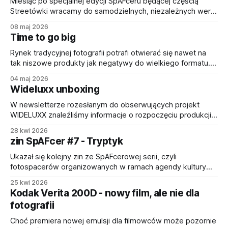
Marta Ryndak * Tomislav Pranić Najnowszy numer można
Miesiąc po specjalnej edycji SpAFceru będącej częścią
już czytać i oglądać pod linkiem https://heyzine.
Streetówki wracamy do samodzielnych, niezależnych wersji
wydarzenia. Tym razem rozpoczynamy na placu Bema przy
08 maj 2026
bulwarze Słonecznym. To stamtąd w sobotę 16 maja o
Time to go big
11:00 każda osoba interesująca się fotografią ma
możliwość wziąć udział w fotospacerze, który poszerza
Rynek tradycyjnej fotografii potrafi otwierać się nawet na
horyzonty i grono znajomych. Więcej
tak niszowe produkty jak negatywy do wielkiego formatu.
Ta część asortymentu, wbrew temu, co pisałem w jednym
04 maj 2026
z poprzednich postów, była ostatnią niezagospodarowaną
Wideluxx unboxing
częścią oferty u Kodaka, co teraz staje się faktem. Okazuje
się więc, że w kampanii o odzyskanie kontroli nad
W newsletterze rozesłanym do obserwujących projekt
WIDELUXX znaleźliśmy informacje o rozpoczęciu produkcji
tego niepowtarzalnego, choć w dużym stopniu
28 kwi 2026
sklonowanego aparatu! SilverBridges GmbH - niemiecka
zin SpAFcer #7 - Tryptyk
spółka, której częścią jest Jeff Bridges, prywatnie wielki fan
japońskiego aparatu panoramicznego Widelux - rozpoczęła
Ukazał się kolejny zin ze SpAFcerowej serii, czyli
produkcję inspirowanego tym urządzeniem WIDELUXX,
fotospacerów organizowanych w ramach agendy kultury
działającego na identycznej zasadzie migawki omiatającej
SpAF Politechniki Wrocławskiej. Tematem SpAFceru,
25 kwi 2026
film ułożony
którego fotografie zdobią najnowszy zin, było słowo
Kodak Verita 200D - nowy film, ale nie dla
"Tryptyk". Dzięki redakcji w składzie: * Damian Kubik * Marta
fotografii
Ryndak * Tomislav Pranić Najnowszy numer można już
czytać i oglądać pod linkiem https://heyzine.
Choć premiera nowej emulsji dla filmowców może pozornie