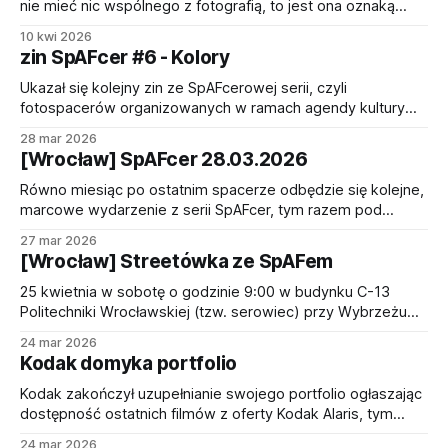
nie mieć nic wspólnego z fotografią, to jest ona oznaką
działającego zespołu badań i rozwoju oraz ambicji firmy do
10 kwi 2026
wzrostu zamiast stabilnej egzystencji. Kodak Verita 200D to
zin SpAFcer #6 - Kolory
odejście od wielokrotnie ulepszanej linii Vision3, która
jeszcze w czasach sprzed upowszechnienia cyfrowej
Ukazał się kolejny zin ze SpAFcerowej serii, czyli
fotografii i
fotospacerów organizowanych w ramach agendy kultury
SpAF Politechniki Wrocławskiej. Tematem SpAFceru,
28 mar 2026
którego fotografie zdobią najnowszy zin, było słowo
[Wrocław] SpAFcer 28.03.2026
"Pomiędzy". Dzięki redakcji w składzie: * Damian Kubik *
Marta Ryndak * Tomislav Pranić Najnowszy numer można
Równo miesiąc po ostatnim spacerze odbędzie się kolejne,
już czytać i oglądać pod linkiem https://heyzine.
marcowe wydarzenie z serii SpAFcer, tym razem pod
hasłem "kolory". Wydarzenie jest jak zawsze otwarte i
27 mar 2026
każda osoba zainteresowana fotografią w dowolnej formie
[Wrocław] Streetówka ze SpAFem
jest mile widziana. Ostatnio SpAFcer zaczął migrować po
mieście, więc warto zwracać uwagę na godzinę i miejsce
25 kwietnia w sobotę o godzinie 9:00 w budynku C-13
Politechniki Wrocławskiej (tzw. serowiec) przy Wybrzeżu
Wyspiańskiego 23-25 we Wrocławiu odbędzie się kolejna
24 mar 2026
edycja wydarzenia, które - pomimo nazwy - zainteresuje
Kodak domyka portfolio
nie tylko osoby fotografujące "ulicę", ale wszystkie
miłośniczki i miłośników fotografii. Tym razem wydarzenie
Kodak zakończył uzupełnianie swojego portfolio ogłaszając
odbędzie się
dostępność ostatnich filmów z oferty Kodak Alaris, tym
razem z nieco droższej serii Kodak Professional, na którą
24 mar 2026