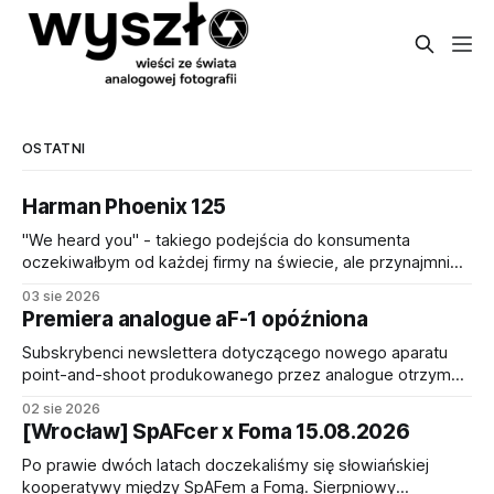
OSTATNI
Harman Phoenix 125
"We heard you" - takiego podejścia do konsumenta
oczekiwałbym od każdej firmy na świecie, ale przynajmniej
niech tak to działa w branży filmów fotograficznych (I'm
03 sie 2026
talking to you, Fuji!). Harman Photo po wielu opiniach od
Premiera analogue aF-1 opóźniona
osób zakochanych w oryginalnej emulsji Harman Phoenix
200 - nawet po wypuszczeniu ulepszonej
Subskrybenci newslettera dotyczącego nowego aparatu
point-and-shoot produkowanego przez analogue otrzymali
dzisiaj nieco smutną informację o tym, że wbrew
02 sie 2026
wcześniejszym zapowiedziom premiera aparatu aF-1
[Wrocław] SpAFcer x Foma 15.08.2026
zostaje przesunięta na bliżej nieokreślony termin. Od
pierwszej zapowiedzi urządzenia minęło półtora roku. Nie
Po prawie dwóch latach doczekaliśmy się słowiańskiej
jest to szczególnie dużo, nawet zakładając, że prace nad
kooperatywy między SpAFem a Fomą. Sierpniowy