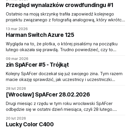
składają się T-grainowe filmy Kodak T-max (100, 400,
Przegląd wynalazków crowdfundingu #1
P3200) oraz Kodak Portra (160, 400, 800) pod nazwami
kolejno Kodak Ektapan oraz Kodak Ektacolor Pro. Są
Ostatnio na moją skrzynkę trafiła zapowiedź kolejnego
projektu związanego z fotografią analogową, który wkrótce
wystartuje na Kickstarterze, aby ufundować powstanie
13 mar 2026
produktu o nazwie I'm Back® Roll. Zainspirowało mnie to,
Harman Switch Azure 125
aby przejrzeć ten i podobne projekty, które kierowane są
do miłośników tradycyjnego fotografii. Zaczynamy od I'm
Wygląda na to, że plotka, o której pisaliśmy na początku
Back
lutego okazała się prawdą. Trudno powiedzieć, czy to
kontrolowany przeciek czy zupełny przypadek, jednak
09 mar 2026
równo miesiąc później światło dzienne ujrzała kolejna
zin SpAFcer #5 - Trójkąt
inkarnacja kolorowej emulsji od Harman Photo - Harman
Switch Azure 125. Ktoś mógłby powiedzieć, że to nic
Kolejny SpAFcer doczekał się już swojego zina. Tym razem
nowego - podobne efektowe
macie okazję sprawdzić, jak uczestnicy i uczestniczki
wydarzenia zinterpretowali hasła towarzyszące
28 lut 2026
przechadzce po wrocławskim "trójkącie" w pierwszy ciepły
[Wrocław] SpAFcer 28.02.2026
dzień tego roku. Do wizualnej lektury zaprasza redakcja w
standardowym składzie: * Damian Kubik * Marta Ryndak *
Drugi miesiąc z rzędu w tym roku wrocławski SpAFcer
Tomislav Pranić Najnowszy numer można już
odbędzie się w ostatni dzień miesiąca, czyli 28 lutego.
Tematem prawdopodobnie ostatniego zimowego
20 lut 2026
wydarzenia z tej serii jest Trójkąt, co dla wrocławian może
Lucky Color C400
być wieloznaczne, tym bardziej, że nieco inny niż zwykle